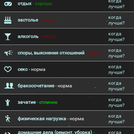
когда
отдых
- хорошо
лучше?
когда
застолье
- плохо
лучше?
когда
алкоголь
- плохо
лучше?
когда
споры, выяснения отношений
- плохо
лучше?
когда
секс
- норма
лучше?
когда
бракосочетание
- норма
лучше?
когда
зачатие
- отлично
лучше?
когда
физическая нагрузка
- норма
лучше?
домашние дела (ремонт, уборка)
-
когда