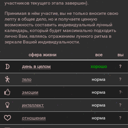
участников текущего этапа завершен).
Принимая в нём участие, вы не только вносите свою
лепту в общее дело, но и получаете ценную
возможность составить индивидуальный лунный
календарь, который будет максимально подходить
лично Вам, являясь отражением лунного ритма в
зеркале Вашей индивидуальности.
сфера жизни
все
вы
день в целом
хорошо
?
тело
норма
?
эмоции
норма
?
интеллект
норма
?
отношения
норма
?