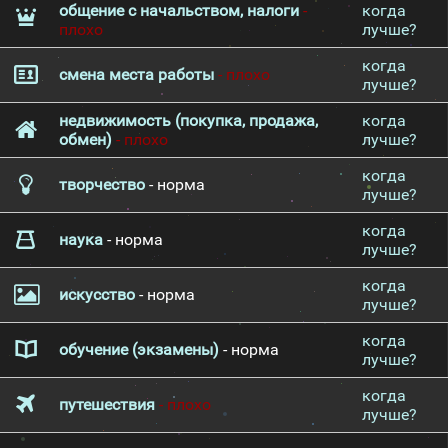
общение с начальством, налоги
-
когда
плохо
лучше?
когда
смена места работы
- плохо
лучше?
недвижимость (покупка, продажа,
когда
обмен)
- плохо
лучше?
когда
творчество
- норма
лучше?
когда
наука
- норма
лучше?
когда
искусство
- норма
лучше?
когда
обучение (экзамены)
- норма
лучше?
когда
путешествия
- плохо
лучше?