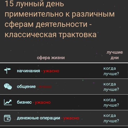
15 лунный день
применительно к различным
сферам деятельности -
классическая трактовка
лучшие
сфера жизни
дни
когда
начинания
- ужасно
лучше?
когда
общение
- плохо
лучше?
когда
бизнес
- ужасно
лучше?
когда
денежные операции
- ужасно
лучше?