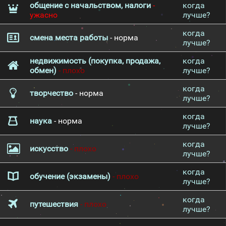
общение с начальством, налоги
-
когда
ужасно
лучше?
когда
смена места работы
- норма
лучше?
недвижимость (покупка, продажа,
когда
обмен)
- плохо
лучше?
когда
творчество
- норма
лучше?
когда
наука
- норма
лучше?
когда
искусство
- плохо
лучше?
когда
обучение (экзамены)
- плохо
лучше?
когда
путешествия
- плохо
лучше?