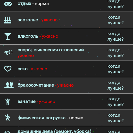
когда
отдых
- норма
лучше?
когда
застолье
- ужасно
лучше?
когда
алкоголь
- ужасно
лучше?
споры, выяснения отношений
-
когда
ужасно
лучше?
когда
секс
- ужасно
лучше?
когда
бракосочетание
- ужасно
лучше?
когда
зачатие
- ужасно
лучше?
когда
физическая нагрузка
- норма
лучше?
домашние дела (ремонт, уборка)
-
когда