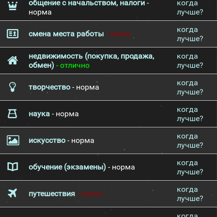
общение с начальством, налоги
-
когда
норма
лучше?
когда
смена места работы
- плохо
лучше?
недвижимость (покупка, продажа,
когда
обмен)
- отлично
лучше?
когда
творчество
- норма
лучше?
когда
наука
- норма
лучше?
когда
искусство
- норма
лучше?
когда
обучение (экзамены)
- норма
лучше?
когда
путешествия
- плохо
лучше?
когда