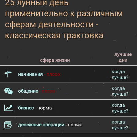
25 лунный день
применительно к различным
сферам деятельности -
классическая трактовка
лучшие
сфера жизни
дни
когда
начинания
- плохо
лучше?
когда
общение
- плохо
лучше?
когда
бизнес
- норма
лучше?
когда
денежные операции
- норма
лучше?