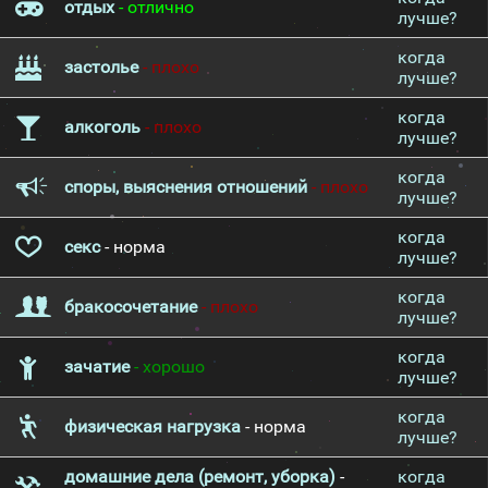
отдых
- отлично
лучше?
когда
застолье
- плохо
лучше?
когда
алкоголь
- плохо
лучше?
когда
споры, выяснения отношений
- плохо
лучше?
когда
секс
- норма
лучше?
когда
бракосочетание
- плохо
лучше?
когда
зачатие
- хорошо
лучше?
когда
физическая нагрузка
- норма
лучше?
домашние дела (ремонт, уборка)
-
когда