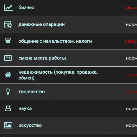
бизнес
ужас
денежные операции
нор
общение с начальством, налоги
ужас
смена места работы
нор
недвижимость (покупка, продажа,
пло
обмен)
творчество
пло
наука
нор
искусство
нор