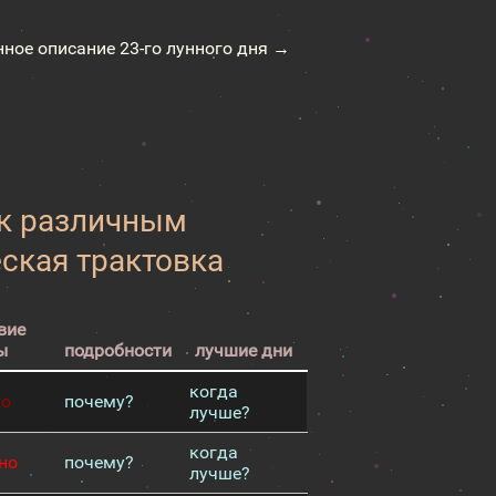
нное описание 23-го лунного дня →
 к различным
еская трактовка
вие
ы
подробности
лучшие дни
когда
хо
почему?
лучше?
когда
но
почему?
лучше?