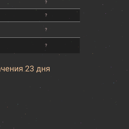
?
?
?
?
ачения 23 дня