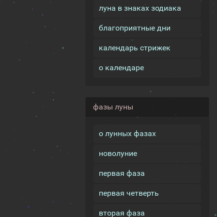
луна в знаках зодиака
благоприятные дни
календарь стрижек
о календаре
фазы луны
о лунных фазах
новолуние
первая фаза
первая четверть
вторая фаза