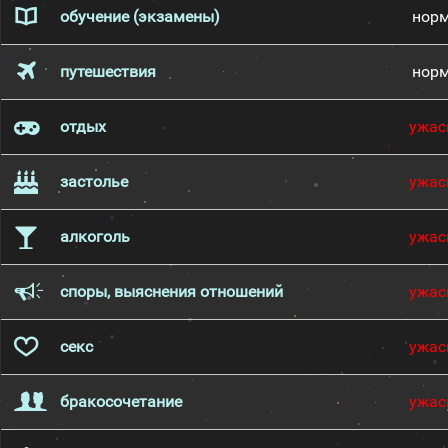
обучение (экзамены)
нор
путешествия
нор
отдых
ужас
застолье
ужас
алкоголь
ужас
споры, выяснения отношений
ужас
секс
ужас
бракосочетание
ужас