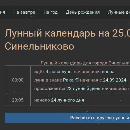
дня
На завтра
На год
День рождения
Лунные д
Лунный календарь на 25.0
Синельниково
Лунный календарь для города Синельник
идёт
4 фаза луны
начавшаяся
вчера
00:00
луна в знаке
Рака ♋
начиная с
24.09.2024
продолжается
23 лунный день
начавшийся
23:05
начало
24 лунного дня
Рассчитать другой лунный