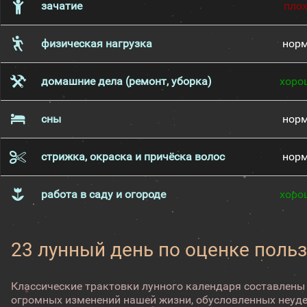
зачатие
пло
физическая нагрузка
нор
домашние дела (ремонт, уборка)
хоро
сны
нор
стрижка, окраска и причёска волос
нор
работа в саду и огороде
хоро
23 лунный день по оценке поль
Классические трактовки лунного календаря составлены
огромных изменений нашей жизни, обусловленных неуд