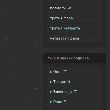
полнолуние
третья фаза
третья четверть
четвёртая фаза
луна в знаках зодиака
в Овне ♈
в Тельце ♉
в Близнецах ♊
в Раке ♋