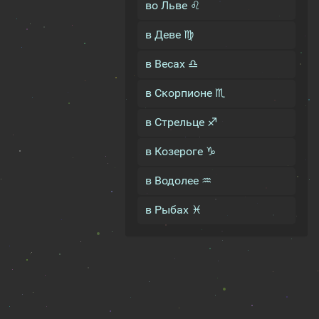
во Льве ♌
в Деве ♍
в Весах ♎
в Скорпионе ♏
в Стрельце ♐
в Козероге ♑
в Водолее ♒
в Рыбах ♓