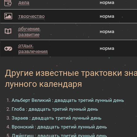
дела
норма
творчество
норма
обучение,
норма
развитие
отдых,
норма
развлечения
Другие известные трактовки зн
лунного календаря
Альберт Великий : двадцать третий лунный день
Глоба : двадцать третий лунный день
Зараев : двадцать третий лунный день
Вронский : двадцать третий лунный день
Джйотиш : двадцать третий лунный день