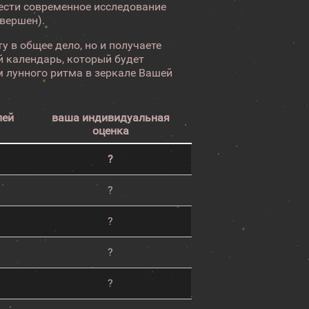
вести современное исследование
авершен).
у в общее дело, но и получаете
 календарь, который будет
 лунного ритма в зеркале Вашей
лей
ваша индивидуальная
оценка
?
?
?
?
?