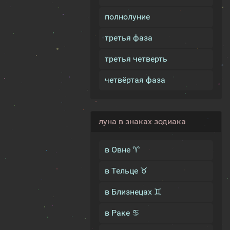
полнолуние
третья фаза
третья четверть
четвёртая фаза
луна в знаках зодиака
в Овне ♈
в Тельце ♉
в Близнецах ♊
в Раке ♋