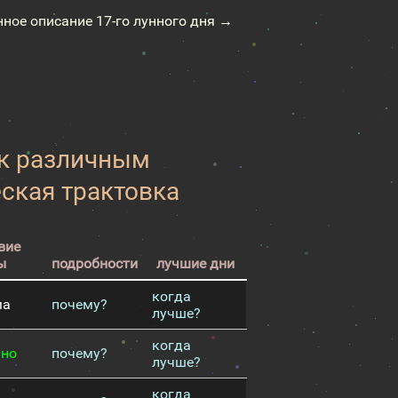
нное описание 17-го лунного дня →
 к различным
еская трактовка
вие
ы
подробности
лучшие дни
когда
ма
почему?
лучше?
когда
чно
почему?
лучше?
когда