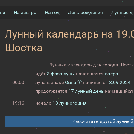
дня
На завтра
На год
День рождения
Лунные д
Лунный календарь на 19.0
Шостка
Лунный календарь для города Шостка
идёт
3 фаза луны
начавшаяся
вчера
00:00
луна в знаке
Овна ♈
начиная с
18.09.2024
продолжается
17 лунный день
начавшийся
19:16
начало
18 лунного дня
Рассчитать другой лунный