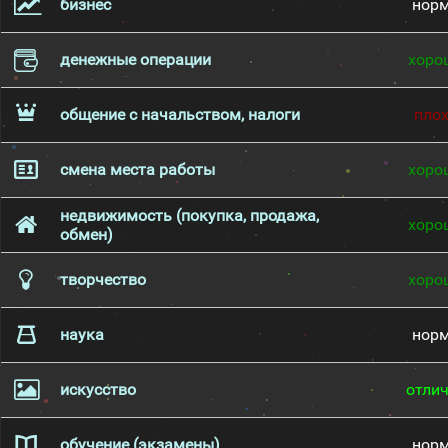
бизнес
нор
денежные операции
хоро
общение с начальством, налоги
пло
смена места работы
хоро
недвижимость (покупка, продажа,
хоро
обмен)
творчество
хоро
наука
нор
искусство
отли
обучение (экзамены)
нор