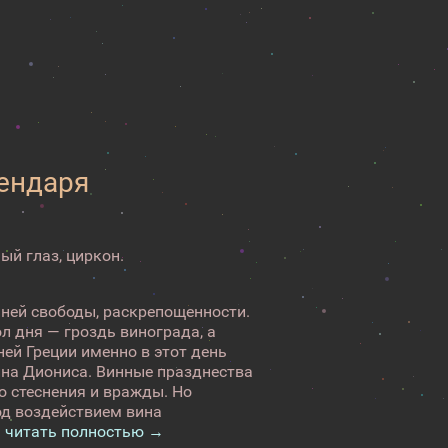
лендаря
ый глаз, циркон.
нней свободы, раскрепощенности.
л дня — гроздь винограда, а
ей Греции именно в этот день
ина Диониса. Винные празднества
о стеснения и вражды. Но
од воздействием вина
.
читать полностью →