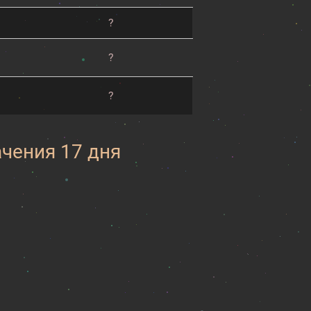
?
?
?
ачения 17 дня