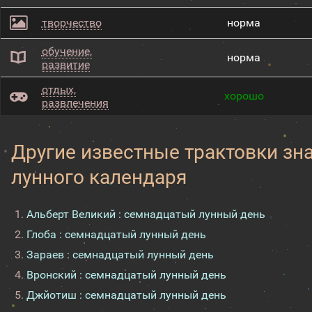
творчество
норма
обучение,
норма
развитие
отдых,
хорошо
развлечения
Другие известные трактовки зн
лунного календаря
Альберт Великий : семнадцатый лунный день
Глоба : семнадцатый лунный день
Зараев : семнадцатый лунный день
Вронский : семнадцатый лунный день
Джйотиш : семнадцатый лунный день