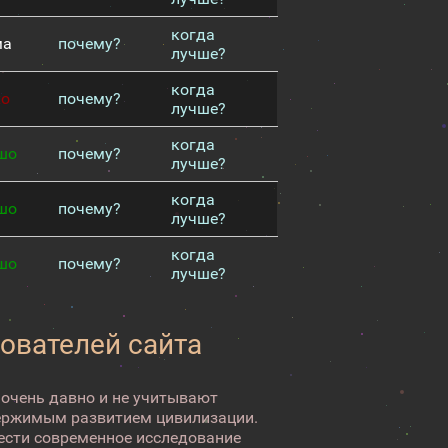
когда
ма
почему?
лучше?
когда
хо
почему?
лучше?
когда
шо
почему?
лучше?
когда
шо
почему?
лучше?
когда
шо
почему?
лучше?
зователей сайта
 очень давно и не учитывают
ержимым развитием цивилизации.
вести современное исследование