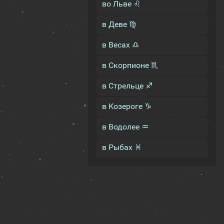
во Льве ♌
в Деве ♍
в Весах ♎
в Скорпионе ♏
в Стрельце ♐
в Козероге ♑
в Водолее ♒
в Рыбах ♓