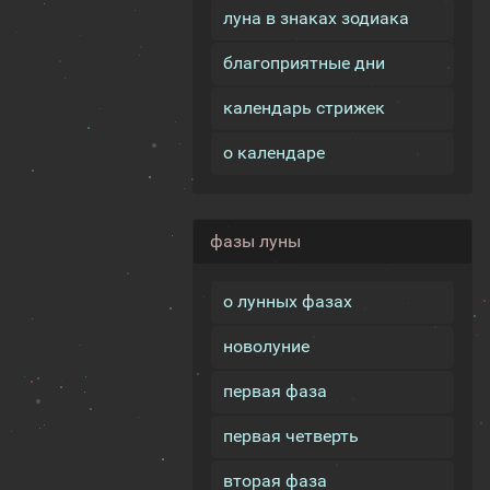
луна в знаках зодиака
благоприятные дни
календарь стрижек
о календаре
фазы луны
о лунных фазах
новолуние
первая фаза
первая четверть
вторая фаза