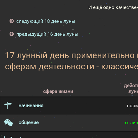
И ещё одно качестве
следующий 18 день луны
предыдущий 16 день луны
17 лунный день применительно
сферам деятельности - классич
дейст
сфера жизни
лун
начинания
нор
общение
отли