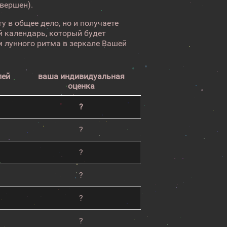
авершен).
у в общее дело, но и получаете
 календарь, который будет
 лунного ритма в зеркале Вашей
лей
ваша индивидуальная
оценка
?
?
?
?
?
?