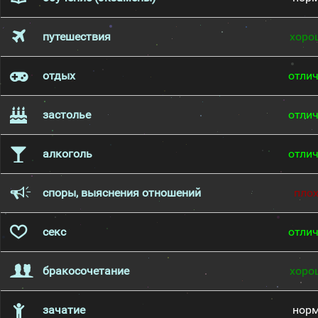
путешествия
хоро
отдых
отли
застолье
отли
алкоголь
отли
споры, выяснения отношений
пло
секс
отли
бракосочетание
хоро
зачатие
нор