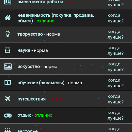
смена места работы
- плохо
лучше?
недвижимость (покупка, продажа,
когда
обмен)
- отлично
лучше?
когда
творчество
- норма
лучше?
когда
наука
- норма
лучше?
когда
искусство
- норма
лучше?
когда
обучение (экзамены)
- норма
лучше?
когда
путешествия
- плохо
лучше?
когда
отдых
- отлично
лучше?
когда
застолье
- плохо