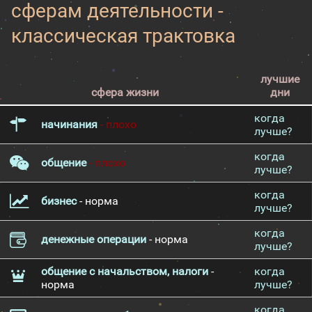
сферам деятельности -
классическая трактовка
лучшие
сфера жизни
дни
когда
начинания
- плохо
лучше?
когда
общение
- плохо
лучше?
когда
бизнес
- норма
лучше?
когда
денежные операции
- норма
лучше?
общение с начальством, налоги
-
когда
норма
лучше?
когда