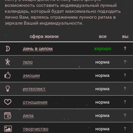
возможность составить индивидуальный лунный
календарь, который будет максимально подходить
лично Вам, являясь отражением лунного ритма в
зеркале Вашей индивидуальности.
сфера жизни
все
вы
день в целом
хорошо
?
тело
норма
?
эмоции
норма
?
интеллект
норма
?
отношения
норма
?
дела
норма
?
творчество
норма
?