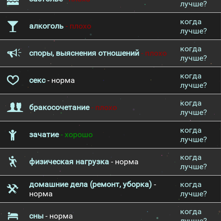
лучше?
когда
алкоголь
- плохо
лучше?
когда
споры, выяснения отношений
- плохо
лучше?
когда
секс
- норма
лучше?
когда
бракосочетание
- плохо
лучше?
когда
зачатие
- хорошо
лучше?
когда
физическая нагрузка
- норма
лучше?
домашние дела (ремонт, уборка)
-
когда
норма
лучше?
когда
сны
- норма
лучше?