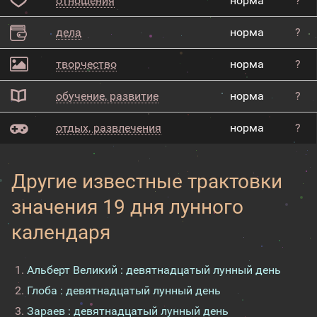
отношения
норма
?
дела
норма
?
творчество
норма
?
обучение, развитие
норма
?
отдых, развлечения
норма
?
Другие известные трактовки
значения 19 дня лунного
календаря
Альберт Великий : девятнадцатый лунный день
Глоба : девятнадцатый лунный день
Зараев : девятнадцатый лунный день