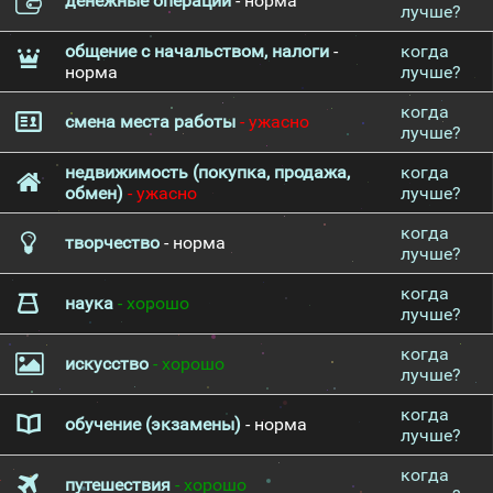
денежные операции
- норма
лучше?
общение с начальством, налоги
-
когда
норма
лучше?
когда
смена места работы
- ужасно
лучше?
недвижимость (покупка, продажа,
когда
обмен)
- ужасно
лучше?
когда
творчество
- норма
лучше?
когда
наука
- хорошо
лучше?
когда
искусство
- хорошо
лучше?
когда
обучение (экзамены)
- норма
лучше?
когда
путешествия
- хорошо