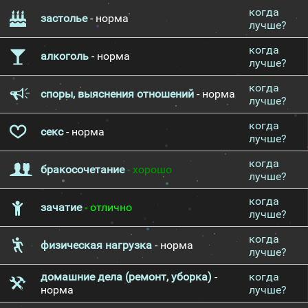
когда
застолье
- норма
лучше?
когда
алкоголь
- норма
лучше?
когда
споры, выяснения отношений
- норма
лучше?
когда
секс
- норма
лучше?
когда
бракосочетание
- хорошо
лучше?
когда
зачатие
- отлично
лучше?
когда
физическая нагрузка
- норма
лучше?
домашние дела (ремонт, уборка)
-
когда
норма
лучше?