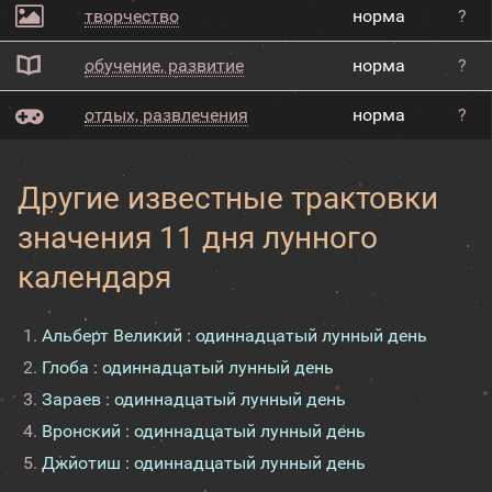
творчество
норма
?
обучение, развитие
норма
?
отдых, развлечения
норма
?
Другие известные трактовки
значения 11 дня лунного
календаря
Альберт Великий : одиннадцатый лунный день
Глоба : одиннадцатый лунный день
Зараев : одиннадцатый лунный день
Вронский : одиннадцатый лунный день
Джйотиш : одиннадцатый лунный день