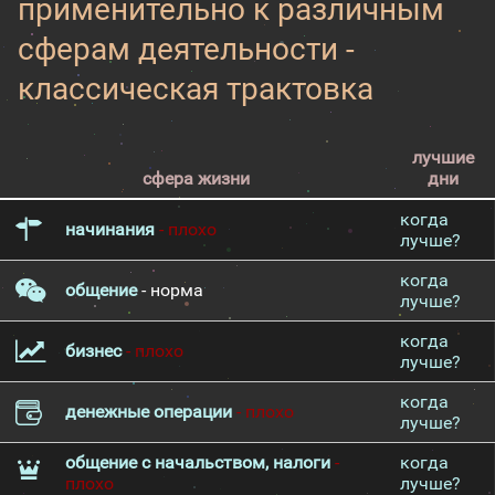
применительно к различным
сферам деятельности -
классическая трактовка
лучшие
сфера жизни
дни
когда
начинания
- плохо
лучше?
когда
общение
- норма
лучше?
когда
бизнес
- плохо
лучше?
когда
денежные операции
- плохо
лучше?
общение с начальством, налоги
-
когда
плохо
лучше?