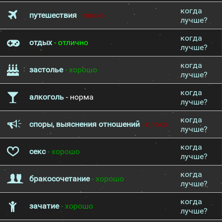
когда
путешествия
- плохо
лучше?
когда
отдых
- отлично
лучше?
когда
застолье
- хорошо
лучше?
когда
алкоголь
- норма
лучше?
когда
споры, выяснения отношений
- плохо
лучше?
когда
секс
- хорошо
лучше?
когда
бракосочетание
- хорошо
лучше?
когда
зачатие
- хорошо
лучше?