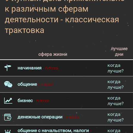
к различным сферам
деятельности - классическая
трактовка
лучшие
сфера жизни
дни
когда
начинания
- плохо
лучше?
когда
общение
- плохо
лучше?
когда
бизнес
- плохо
лучше?
когда
денежные операции
- плохо
лучше?
общение с начальством, налоги
-
когда