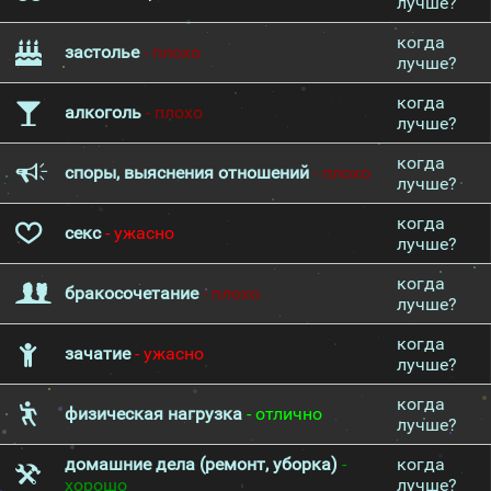
лучше?
когда
застолье
- плохо
лучше?
когда
алкоголь
- плохо
лучше?
когда
споры, выяснения отношений
- плохо
лучше?
когда
секс
- ужасно
лучше?
когда
бракосочетание
- плохо
лучше?
когда
зачатие
- ужасно
лучше?
когда
физическая нагрузка
- отлично
лучше?
домашние дела (ремонт, уборка)
-
когда
хорошо
лучше?