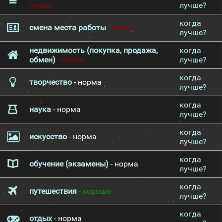
плохо
лучше?
когда
смена места работы
- плохо
лучше?
недвижимость (покупка, продажа,
когда
обмен)
- плохо
лучше?
когда
творчество
- норма
лучше?
когда
наука
- норма
лучше?
когда
искусство
- норма
лучше?
когда
обучение (экзамены)
- норма
лучше?
когда
путешествия
- хорошо
лучше?
когда
отдых
- норма