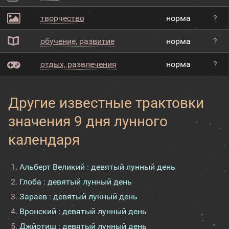
творчество
норма
?
обучение, развитие
норма
?
отдых, развлечения
норма
?
Другие известные трактовки
значения 9 дня лунного
календаря
Альберт Великий : девятый лунный день
Глоба : девятый лунный день
Зараев : девятый лунный день
Вронский : девятый лунный день
Джйотиш : девятый лунный день