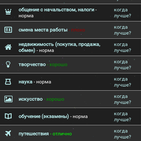
общение с начальством, налоги
-
когда
норма
лучше?
когда
смена места работы
- плохо
лучше?
недвижимость (покупка, продажа,
когда
обмен)
- норма
лучше?
когда
творчество
- хорошо
лучше?
когда
наука
- норма
лучше?
когда
искусство
- хорошо
лучше?
когда
обучение (экзамены)
- норма
лучше?
когда
путешествия
- отлично
лучше?