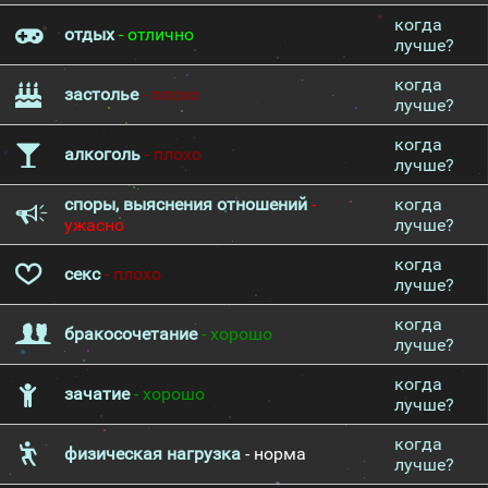
когда
отдых
- отлично
лучше?
когда
застолье
- плохо
лучше?
когда
алкоголь
- плохо
лучше?
споры, выяснения отношений
-
когда
ужасно
лучше?
когда
секс
- плохо
лучше?
когда
бракосочетание
- хорошо
лучше?
когда
зачатие
- хорошо
лучше?
когда
физическая нагрузка
- норма
лучше?