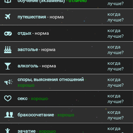
обучение (экзамены)
- отлично
лучше?
когда
путешествия
- норма
лучше?
когда
отдых
- норма
лучше?
когда
застолье
- норма
лучше?
когда
алкоголь
- норма
лучше?
споры, выяснения отношений
-
когда
хорошо
лучше?
когда
секс
- хорошо
лучше?
когда
бракосочетание
- хорошо
лучше?
когда
зачатие
- хорошо