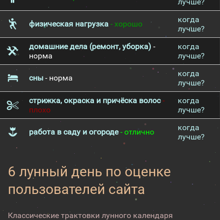
лучше?
когда
физическая нагрузка
- хорошо
лучше?
домашние дела (ремонт, уборка)
-
когда
норма
лучше?
когда
сны
- норма
лучше?
стрижка, окраска и причёска волос
-
когда
плохо
лучше?
когда
работа в саду и огороде
- отлично
лучше?
6 лунный день по оценке
пользователей сайта
Классические трактовки лунного календаря