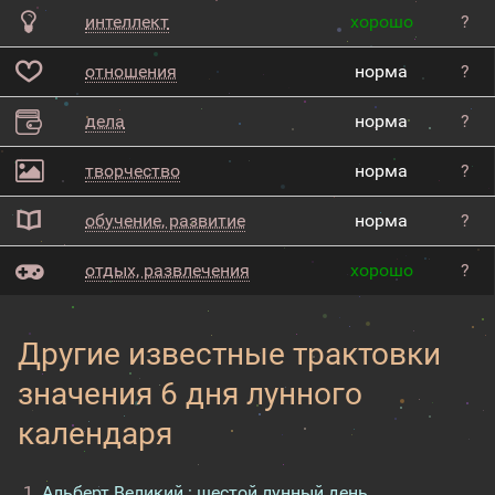
интеллект
хорошо
?
отношения
норма
?
дела
норма
?
творчество
норма
?
обучение, развитие
норма
?
отдых, развлечения
хорошо
?
Другие известные трактовки
значения 6 дня лунного
календаря
Альберт Великий : шестой лунный день