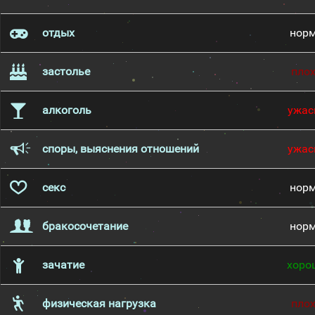
отдых
нор
застолье
пло
алкоголь
ужас
споры, выяснения отношений
ужас
секс
нор
бракосочетание
нор
зачатие
хоро
физическая нагрузка
пло