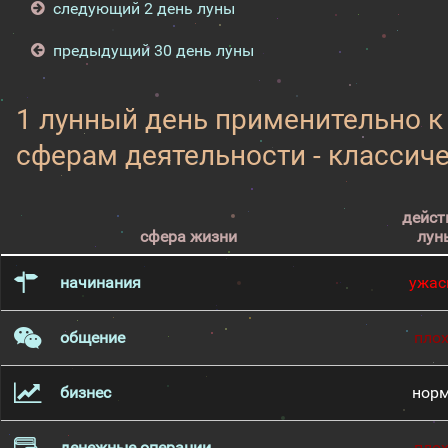
следующий 2 день луны
предыдущий 30 день луны
1 лунный день применительно 
сферам деятельности - классич
дейст
сфера жизни
лун
начинания
ужас
общение
пло
бизнес
нор
денежные операции
пло