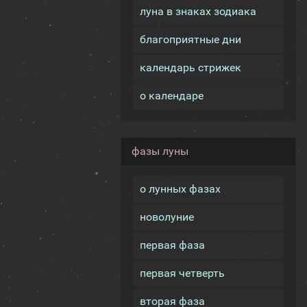
луна в знаках зодиака
благоприятные дни
календарь стрижек
о календаре
фазы луны
о лунных фазах
новолуние
первая фаза
первая четверть
вторая фаза