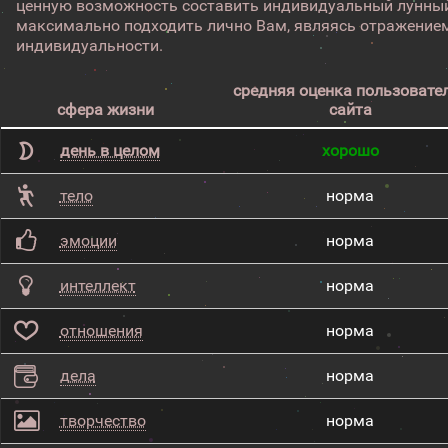
ценную возможность составить индивидуальный лунный
максимально подходить лично Вам, являясь отражением
индивидуальности.
средняя оценка пользовате
сфера жизни
сайта
день в целом
хорошо
тело
норма
эмоции
норма
интеллект
норма
отношения
норма
дела
норма
творчество
норма