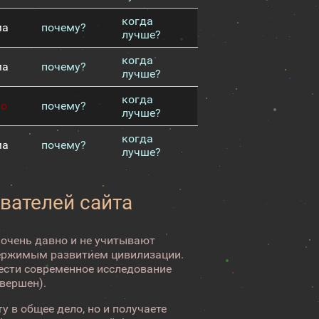
когда
ма
почему?
лучше?
когда
ма
почему?
лучше?
когда
хо
почему?
лучше?
когда
ма
почему?
лучше?
вателей сайта
 очень давно и не учитывают
ержимым развитием цивилизации.
вести современное исследование
авершен).
у в общее дело, но и получаете