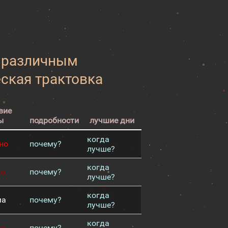
к различным
еская трактовка
вие
ы
подробности
лучшие дни
когда
но
почему?
лучше?
когда
хо
почему?
лучше?
когда
ма
почему?
лучше?
когда
хо
почему?