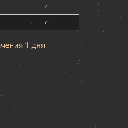
?
?
ачения 1 дня