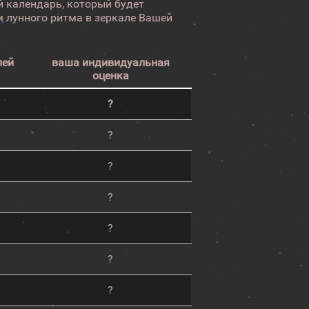
 календарь, который будет
 лунного ритма в зеркале Вашей
лей
ваша индивидуальная
оценка
?
?
?
?
?
?
?