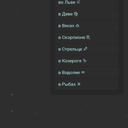
во Льве ♌
в Деве ♍
в Весах ♎
в Скорпионе ♏
в Стрельце ♐
в Козероге ♑
в Водолее ♒
в Рыбах ♓