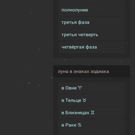
полнолуние
третья фаза
третья четверть
четвёртая фаза
луна в знаках зодиака
в Овне ♈
в Тельце ♉
в Близнецах ♊
в Раке ♋