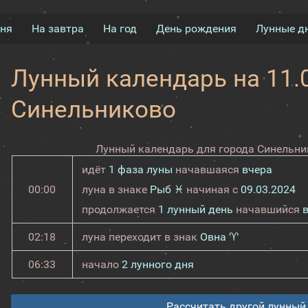
дня
На завтра
На год
День рождения
Лунные д
Лунный календарь на 11.0
Синельниково
Лунный календарь для города Синельник
идёт
1 фаза луны
начавшаяся
вчера
00:00
луна в знаке
Рыб ♓
начиная с
09.03.2024
продолжается
1 лунный день
начавшийся
02:18
луна переходит в знак
Овна ♈
06:33
начало
2 лунного дня
Рассчитать другой лунный