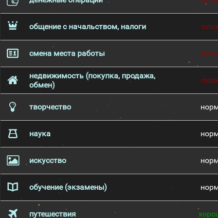
общение с начальством, налоги
пло
смена места работы
пло
недвижимость (покупка, продажа,
пло
обмен)
творчество
нор
наука
нор
искусство
нор
обучение (экзамены)
нор
путешествия
хоро