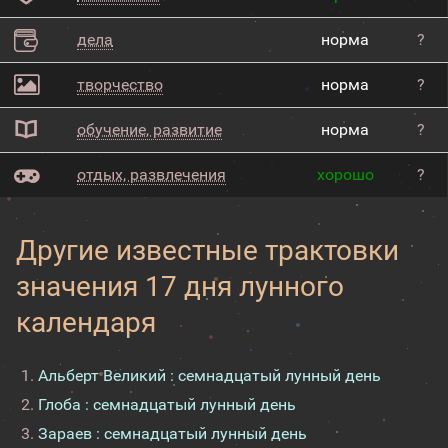
дела
норма
?
творчество
норма
?
обучение, развитие
норма
?
отдых, развлечения
хорошо
?
Другие известные трактовки
значения 17 дня лунного
календаря
Альберт Великий : семнадцатый лунный день
Глоба : семнадцатый лунный день
Зараев : семнадцатый лунный день