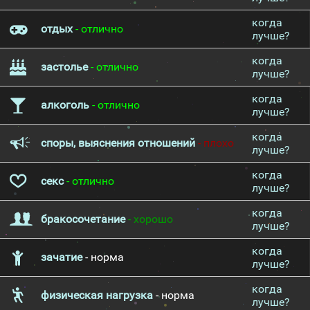
когда
отдых
- отлично
лучше?
когда
застолье
- отлично
лучше?
когда
алкоголь
- отлично
лучше?
когда
споры, выяснения отношений
- плохо
лучше?
когда
секс
- отлично
лучше?
когда
бракосочетание
- хорошо
лучше?
когда
зачатие
- норма
лучше?
когда
физическая нагрузка
- норма
лучше?