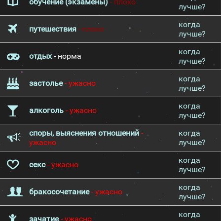
обучение (экзамены)
- плохо
лучше?
когда
путешествия
- плохо
лучше?
когда
отдых
- норма
лучше?
когда
застолье
- ужасно
лучше?
когда
алкоголь
- ужасно
лучше?
споры, выяснения отношений
-
когда
ужасно
лучше?
когда
секс
- ужасно
лучше?
когда
бракосочетание
- ужасно
лучше?
когда
зачатие
- ужасно