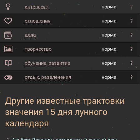
интеллект
норма
?
отношения
норма
?
дела
норма
?
творчество
норма
?
обучение, развитие
норма
?
отдых, развлечения
норма
?
Другие известные трактовки
значения 15 дня лунного
календаря
Альберт Великий : пятнадцатый лунный день