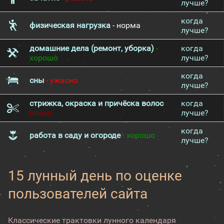
лучше?
когда
физическая нагрузка
- норма
лучше?
домашние дела (ремонт, уборка)
-
когда
хорошо
лучше?
когда
сны
- ужасно
лучше?
стрижка, окраска и причёска волос
-
когда
плохо
лучше?
когда
работа в саду и огороде
- хорошо
лучше?
15 лунный день по оценке
пользователей сайта
Классические трактовки лунного календаря